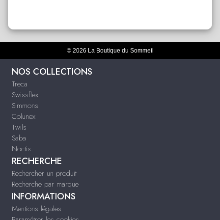
© 2026 La Boutique du Sommeil
NOS COLLECTIONS
Treca
Swissflex
Simmons
Colunex
Twils
Saba
Noctis
RECHERCHE
Rechercher un produit
Recherche par marque
INFORMATIONS
Mentions légales
Paramétrer les cookies