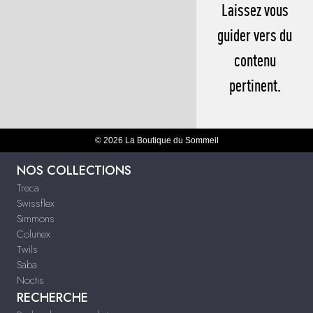
Laissez vous
guider vers du
contenu
pertinent.
© 2026 La Boutique du Sommeil
NOS COLLECTIONS
Treca
Swissflex
Simmons
Colunex
Twils
Saba
Noctis
RECHERCHE