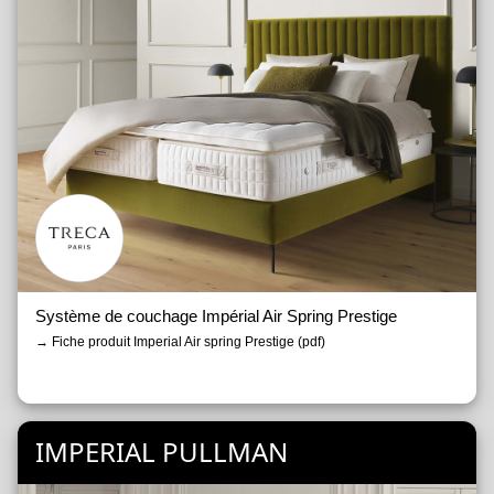
→ Fiche produit Portofino (pdf)
→ Fiche produit Riviera (pdf)
→ Fiche produit Saint-Germain (pdf)
→ Fiche produit Tournelle (pdf)
→ Fiche produit Versailles (pdf)
→ Fiche produit Versailles Prestige (pdf)
→ Fiche produit Victoire (pdf)
Pieds
Accessoires
Système de couchage Impérial Air Spring Prestige
→ Fiche produit Imperial Air spring Prestige (pdf)
IMPERIAL PULLMAN